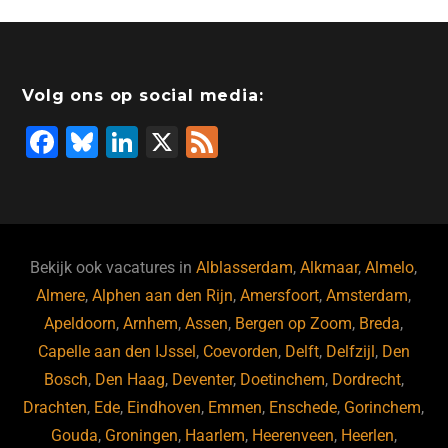
Volg ons op social media:
F
Bl
Li
X
F
a
u
n
e
c
e
k
e
e
s
e
d
b
ky
dI
Bekijk ook vacatures in
Alblasserdam
,
Alkmaar
,
Almelo
,
o
n
Almere
,
Alphen aan den Rijn
,
Amersfoort
,
Amsterdam
,
Apeldoorn
,
Arnhem
,
Assen
,
Bergen op Zoom
,
Breda
,
o
Capelle aan den IJssel
,
Coevorden
,
Delft
,
Delfzijl
,
Den
k
Bosch
,
Den Haag
,
Deventer
,
Doetinchem
,
Dordrecht
,
Drachten
,
Ede
,
Eindhoven
,
Emmen
,
Enschede
,
Gorinchem
,
Gouda
,
Groningen
,
Haarlem
,
Heerenveen
,
Heerlen
,