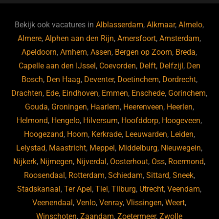
e
s
e
d
b
ky
dI
Bekijk ook vacatures in
Alblasserdam
,
Alkmaar
,
Almelo
,
o
n
Almere
,
Alphen aan den Rijn
,
Amersfoort
,
Amsterdam
,
Apeldoorn
,
Arnhem
,
Assen
,
Bergen op Zoom
,
Breda
,
o
Capelle aan den IJssel
,
Coevorden
,
Delft
,
Delfzijl
,
Den
k
Bosch
,
Den Haag
,
Deventer
,
Doetinchem
,
Dordrecht
,
Drachten
,
Ede
,
Eindhoven
,
Emmen
,
Enschede
,
Gorinchem
,
Gouda
,
Groningen
,
Haarlem
,
Heerenveen
,
Heerlen
,
Helmond
,
Hengelo
,
Hilversum
,
Hoofddorp
,
Hoogeveen
,
Hoogezand
,
Hoorn
,
Kerkrade
,
Leeuwarden
,
Leiden
,
Lelystad
,
Maastricht
,
Meppel
,
Middelburg
,
Nieuwegein
,
Nijkerk
,
Nijmegen
,
Nijverdal
,
Oosterhout
,
Oss
,
Roermond
,
Roosendaal
,
Rotterdam
,
Schiedam
,
Sittard
,
Sneek
,
Stadskanaal
,
Ter Apel
,
Tiel
,
Tilburg
,
Utrecht
,
Veendam
,
Veenendaal
,
Venlo
,
Venray
,
Vlissingen
,
Weert
,
Winschoten
,
Zaandam
,
Zoetermeer
,
Zwolle