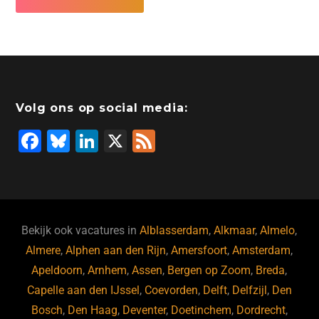
Volg ons op social media:
F
Bl
Li
X
F
a
u
n
e
c
e
k
e
e
s
e
d
b
ky
dI
Bekijk ook vacatures in
Alblasserdam
,
Alkmaar
,
Almelo
,
o
n
Almere
,
Alphen aan den Rijn
,
Amersfoort
,
Amsterdam
,
Apeldoorn
,
Arnhem
,
Assen
,
Bergen op Zoom
,
Breda
,
o
Capelle aan den IJssel
,
Coevorden
,
Delft
,
Delfzijl
,
Den
k
Bosch
,
Den Haag
,
Deventer
,
Doetinchem
,
Dordrecht
,