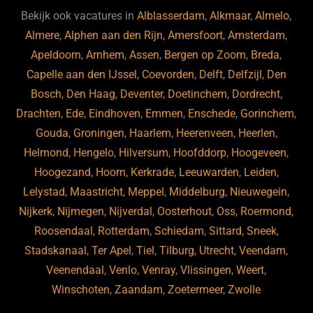
b
ky
dI
Bekijk ook vacatures in
Alblasserdam
,
Alkmaar
,
Almelo
,
o
n
Almere
,
Alphen aan den Rijn
,
Amersfoort
,
Amsterdam
,
Apeldoorn
,
Arnhem
,
Assen
,
Bergen op Zoom
,
Breda
,
o
Capelle aan den IJssel
,
Coevorden
,
Delft
,
Delfzijl
,
Den
k
Bosch
,
Den Haag
,
Deventer
,
Doetinchem
,
Dordrecht
,
Drachten
,
Ede
,
Eindhoven
,
Emmen
,
Enschede
,
Gorinchem
,
Gouda
,
Groningen
,
Haarlem
,
Heerenveen
,
Heerlen
,
Helmond
,
Hengelo
,
Hilversum
,
Hoofddorp
,
Hoogeveen
,
Hoogezand
,
Hoorn
,
Kerkrade
,
Leeuwarden
,
Leiden
,
Lelystad
,
Maastricht
,
Meppel
,
Middelburg
,
Nieuwegein
,
Nijkerk
,
Nijmegen
,
Nijverdal
,
Oosterhout
,
Oss
,
Roermond
,
Roosendaal
,
Rotterdam
,
Schiedam
,
Sittard
,
Sneek
,
Stadskanaal
,
Ter Apel
,
Tiel
,
Tilburg
,
Utrecht
,
Veendam
,
Veenendaal
,
Venlo
,
Venray
,
Vlissingen
,
Weert
,
Winschoten
,
Zaandam
,
Zoetermeer
,
Zwolle