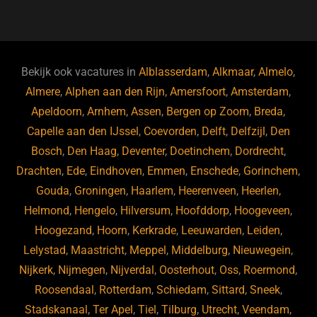
a
u
n
e
c
e
k
e
e
s
e
d
b
ky
dI
Bekijk ook vacatures in
Alblasserdam
,
Alkmaar
,
Almelo
,
o
n
Almere
,
Alphen aan den Rijn
,
Amersfoort
,
Amsterdam
,
Apeldoorn
,
Arnhem
,
Assen
,
Bergen op Zoom
,
Breda
,
o
Capelle aan den IJssel
,
Coevorden
,
Delft
,
Delfzijl
,
Den
k
Bosch
,
Den Haag
,
Deventer
,
Doetinchem
,
Dordrecht
,
Drachten
,
Ede
,
Eindhoven
,
Emmen
,
Enschede
,
Gorinchem
,
Gouda
,
Groningen
,
Haarlem
,
Heerenveen
,
Heerlen
,
Helmond
,
Hengelo
,
Hilversum
,
Hoofddorp
,
Hoogeveen
,
Hoogezand
,
Hoorn
,
Kerkrade
,
Leeuwarden
,
Leiden
,
Lelystad
,
Maastricht
,
Meppel
,
Middelburg
,
Nieuwegein
,
Nijkerk
,
Nijmegen
,
Nijverdal
,
Oosterhout
,
Oss
,
Roermond
,
Roosendaal
,
Rotterdam
,
Schiedam
,
Sittard
,
Sneek
,
Stadskanaal
,
Ter Apel
,
Tiel
,
Tilburg
,
Utrecht
,
Veendam
,