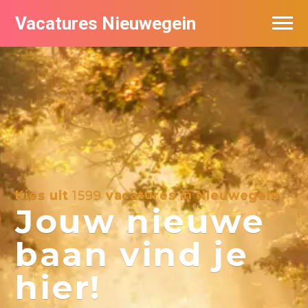
Vacatures Nieuwegein
Vacatures per bedrijf in Nieuwegein
Kies uit
1599
vacatures in Nieuwegein
Jouw nieuwe
baan vind je
hier!