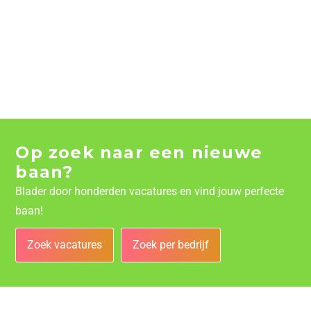
Op zoek naar een nieuwe
baan?
Blader door honderden vacatures en vind jouw perfecte
baan!
Zoek vacatures
Zoek per bedrijf