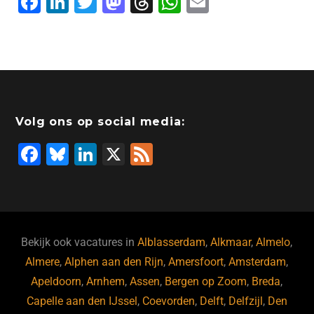
F
Li
T
M
T
W
E
a
n
wi
a
hr
h
m
c
k
tt
st
e
at
ai
e
e
er
o
a
s
l
b
dI
d
d
A
o
n
o
s
p
Volg ons op social media:
o
n
p
F
Bl
Li
X
F
k
a
u
n
e
c
e
k
e
e
s
e
d
b
ky
dI
Bekijk ook vacatures in
Alblasserdam
,
Alkmaar
,
Almelo
,
o
n
Almere
,
Alphen aan den Rijn
,
Amersfoort
,
Amsterdam
,
Apeldoorn
,
Arnhem
,
Assen
,
Bergen op Zoom
,
Breda
,
o
Capelle aan den IJssel
,
Coevorden
,
Delft
,
Delfzijl
,
Den
k