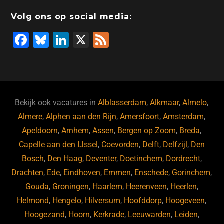
o
n
o
s
p
Volg ons op social media:
o
n
p
F
Bl
Li
X
F
k
a
u
n
e
c
e
k
e
e
s
e
d
b
ky
dI
Bekijk ook vacatures in
Alblasserdam
,
Alkmaar
,
Almelo
,
o
n
Almere
,
Alphen aan den Rijn
,
Amersfoort
,
Amsterdam
,
Apeldoorn
,
Arnhem
,
Assen
,
Bergen op Zoom
,
Breda
,
o
Capelle aan den IJssel
,
Coevorden
,
Delft
,
Delfzijl
,
Den
k
Bosch
,
Den Haag
,
Deventer
,
Doetinchem
,
Dordrecht
,
Drachten
,
Ede
,
Eindhoven
,
Emmen
,
Enschede
,
Gorinchem
,
Gouda
,
Groningen
,
Haarlem
,
Heerenveen
,
Heerlen
,
Helmond
,
Hengelo
,
Hilversum
,
Hoofddorp
,
Hoogeveen
,
Hoogezand
,
Hoorn
,
Kerkrade
,
Leeuwarden
,
Leiden
,