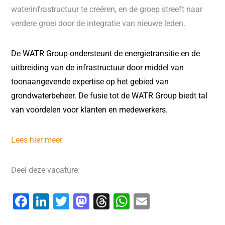
waterinfrastructuur te creëren, en de groep streeft naar
verdere groei door de integratie van nieuwe leden.
De WATR Group ondersteunt de energietransitie en de
uitbreiding van de infrastructuur door middel van
toonaangevende expertise op het gebied van
grondwaterbeheer. De fusie tot de WATR Group biedt tal
van voordelen voor klanten en medewerkers.
Lees hier meer
Deel deze vacature:
F
Li
T
M
T
W
E
a
n
wi
a
hr
h
m