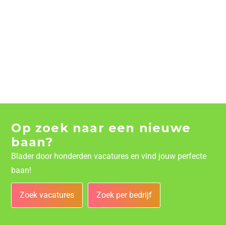
Op zoek naar een nieuwe
baan?
Blader door honderden vacatures en vind jouw perfecte
baan!
Zoek vacatures
Zoek per bedrijf