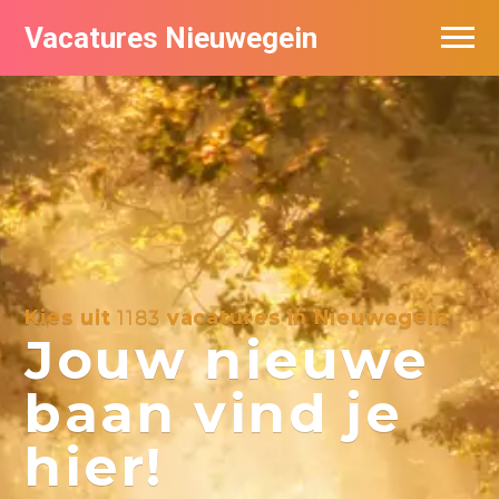
Vacatures Nieuwegein
Vacatures per bedrijf in Nieuwegein
Kies uit
1183
vacatures in Nieuwegein
Jouw nieuwe
baan vind je
hier!