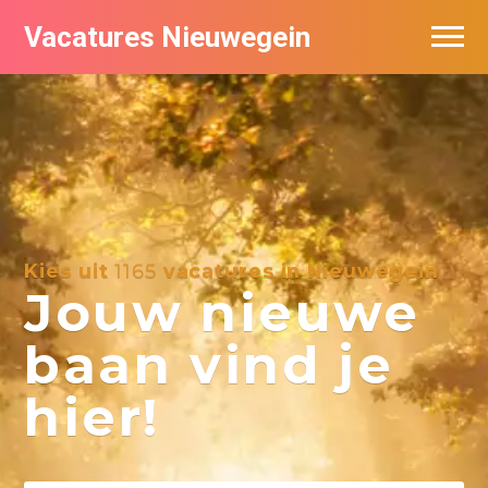
Vacatures Nieuwegein
Vacatures per bedrijf in Nieuwegein
Kies uit
1165
vacatures in Nieuwegein
Jouw nieuwe
baan vind je
hier!