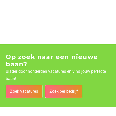
Op zoek naar een nieuwe
baan?
Blader door honderden vacatures en vind jouw perfecte
baan!
Zoek vacatures
Zoek per bedrijf