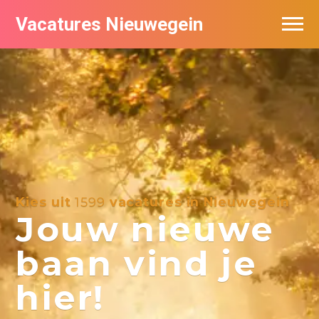
Vacatures Nieuwegein
Vacatures per bedrijf in Nieuwegein
Kies uit
1599
vacatures in Nieuwegein
Jouw nieuwe
baan vind je
hier!