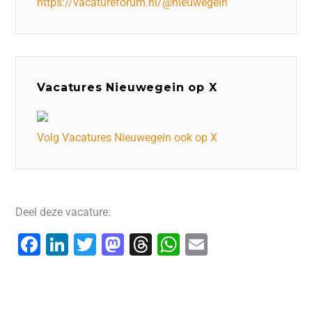
https://vacatureforum.nl/@nieuwegein
Vacatures Nieuwegein op X
Volg Vacatures Nieuwegein ook op X
Deel deze vacature:
F
Li
T
M
T
W
E
a
n
wi
a
hr
h
m
c
k
tt
st
e
at
ai
e
e
er
o
a
s
l