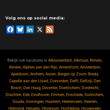
b
dI
d
d
A
o
n
o
s
p
Volg ons op social media:
o
n
p
F
Bl
Li
X
F
k
a
u
n
e
c
e
k
e
e
s
e
d
b
ky
dI
Bekijk ook vacatures in
Alblasserdam
,
Alkmaar
,
Almelo
,
o
n
Almere
,
Alphen aan den Rijn
,
Amersfoort
,
Amsterdam
,
Apeldoorn
,
Arnhem
,
Assen
,
Bergen op Zoom
,
Breda
,
o
Capelle aan den IJssel
,
Coevorden
,
Delft
,
Delfzijl
,
Den
k
Bosch
,
Den Haag
,
Deventer
,
Doetinchem
,
Dordrecht
,
Drachten
,
Ede
,
Eindhoven
,
Emmen
,
Enschede
,
Gorinchem
,
Gouda
,
Groningen
,
Haarlem
,
Heerenveen
,
Heerlen
,
Helmond
,
Hengelo
,
Hilversum
,
Hoofddorp
,
Hoogeveen
,