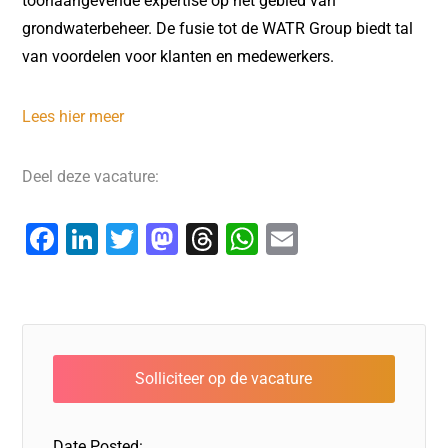
toonaangevende expertise op het gebied van
grondwaterbeheer. De fusie tot de WATR Group biedt tal
van voordelen voor klanten en medewerkers.
Lees hier meer
Deel deze vacature:
F
Li
T
M
T
W
E
a
n
wi
a
hr
h
m
c
k
tt
st
e
at
ai
e
e
er
o
a
s
l
b
dI
d
d
A
o
n
o
s
p
o
n
p
Date Posted: