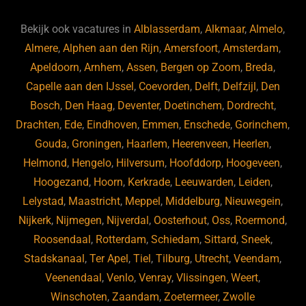
e
s
e
d
b
ky
dI
Bekijk ook vacatures in
Alblasserdam
,
Alkmaar
,
Almelo
,
o
n
Almere
,
Alphen aan den Rijn
,
Amersfoort
,
Amsterdam
,
Apeldoorn
,
Arnhem
,
Assen
,
Bergen op Zoom
,
Breda
,
o
Capelle aan den IJssel
,
Coevorden
,
Delft
,
Delfzijl
,
Den
k
Bosch
,
Den Haag
,
Deventer
,
Doetinchem
,
Dordrecht
,
Drachten
,
Ede
,
Eindhoven
,
Emmen
,
Enschede
,
Gorinchem
,
Gouda
,
Groningen
,
Haarlem
,
Heerenveen
,
Heerlen
,
Helmond
,
Hengelo
,
Hilversum
,
Hoofddorp
,
Hoogeveen
,
Hoogezand
,
Hoorn
,
Kerkrade
,
Leeuwarden
,
Leiden
,
Lelystad
,
Maastricht
,
Meppel
,
Middelburg
,
Nieuwegein
,
Nijkerk
,
Nijmegen
,
Nijverdal
,
Oosterhout
,
Oss
,
Roermond
,
Roosendaal
,
Rotterdam
,
Schiedam
,
Sittard
,
Sneek
,
Stadskanaal
,
Ter Apel
,
Tiel
,
Tilburg
,
Utrecht
,
Veendam
,
Veenendaal
,
Venlo
,
Venray
,
Vlissingen
,
Weert
,
Winschoten
,
Zaandam
,
Zoetermeer
,
Zwolle