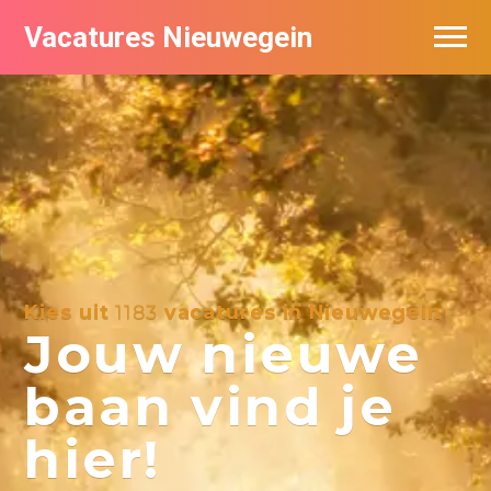
Vacatures Nieuwegein
Vacatures per bedrijf in Nieuwegein
Kies uit
1183
vacatures in Nieuwegein
Jouw nieuwe
baan vind je
hier!