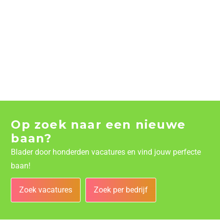
Op zoek naar een nieuwe
baan?
Blader door honderden vacatures en vind jouw perfecte
baan!
Zoek vacatures
Zoek per bedrijf