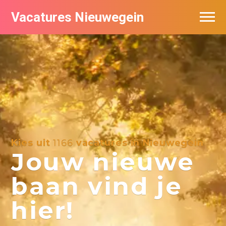
Vacatures Nieuwegein
Vacatures per bedrijf in Nieuwegein
Kies uit
1166
vacatures in Nieuwegein
Jouw nieuwe
baan vind je
hier!