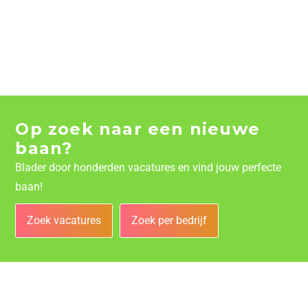
Op zoek naar een nieuwe
baan?
Blader door honderden vacatures en vind jouw perfecte
baan!
Zoek vacatures
Zoek per bedrijf