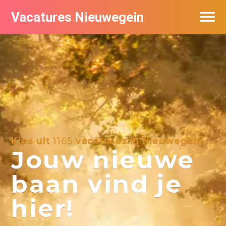
Vacatures Nieuwegein
Vacatures per bedrijf in Nieuwegein
Kies uit
1165
vacatures in Nieuwegein
Jouw nieuwe
baan vind je
hier!