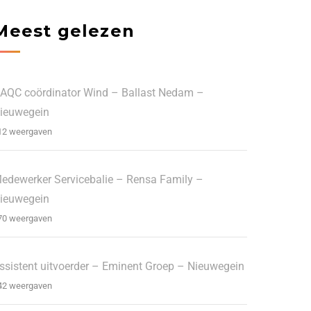
Meest gelezen
AQC coördinator Wind – Ballast Nedam –
ieuwegein
12 weergaven
edewerker Servicebalie – Rensa Family –
ieuwegein
70 weergaven
ssistent uitvoerder – Eminent Groep – Nieuwegein
42 weergaven