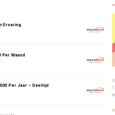
n Ervaring
0 Per Maand
S
000 Per Jaar – Deeltijd
1
i
I