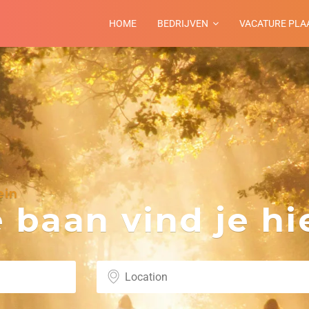
HOME
BEDRIJVEN
VACATURE PLA
ein
baan vind je hie