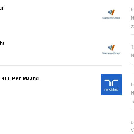
ur
F
N
2
ht
T
N
1
€5.400 Per Maand
E
N
1
a
V