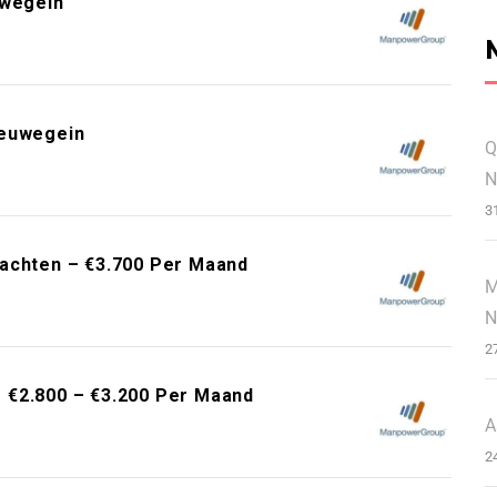
uwegein
ieuwegein
Q
N
3
rachten – €3.700 Per Maand
M
N
2
 €2.800 – €3.200 Per Maand
A
2