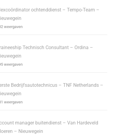
lexcoördinator ochtenddienst – Tempo-Team –
ieuwegein
02 weergaven
raineeship Technisch Consultant – Ordina –
ieuwegein
95 weergaven
erste Bedrijfsautotechnicus – TNF Netherlands –
ieuwegein
81 weergaven
ccount manager buitendienst – Van Hardeveld
loeren – Nieuwegein