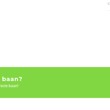
1
 baan?
fecte baan!