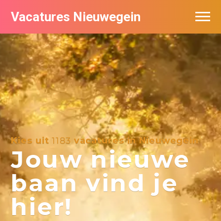
Vacatures Nieuwegein
Vacatures per bedrijf in Nieuwegein
Kies uit
1183
vacatures in Nieuwegein
Jouw nieuwe
baan vind je
hier!