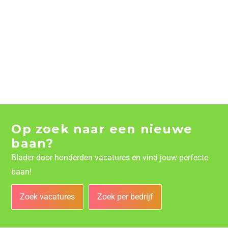
Op zoek naar een nieuwe
baan?
Blader door honderden vacatures en vind jouw perfecte
baan!
Zoek vacatures
Zoek per bedrijf