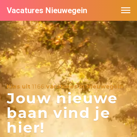
Vacatures Nieuwegein
Vacatures per bedrijf in Nieuwegein
Kies uit
1166
vacatures in Nieuwegein
Jouw nieuwe
baan vind je
hier!