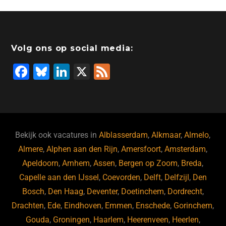
Volg ons op social media:
F
Bl
Li
X
F
a
u
n
e
c
e
k
e
e
s
e
d
b
ky
dI
Bekijk ook vacatures in
Alblasserdam
,
Alkmaar
,
Almelo
,
o
n
Almere
,
Alphen aan den Rijn
,
Amersfoort
,
Amsterdam
,
Apeldoorn
,
Arnhem
,
Assen
,
Bergen op Zoom
,
Breda
,
o
Capelle aan den IJssel
,
Coevorden
,
Delft
,
Delfzijl
,
Den
k
Bosch
,
Den Haag
,
Deventer
,
Doetinchem
,
Dordrecht
,
Drachten
,
Ede
,
Eindhoven
,
Emmen
,
Enschede
,
Gorinchem
,
Gouda
,
Groningen
,
Haarlem
,
Heerenveen
,
Heerlen
,