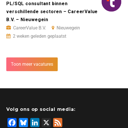
PL/SQL consultant binnen
verschillende sectoren – CareerValue
B.V. – Nieuwegein
CareerValue B.V.
Nieuwegein
2 weken geleden geplaatst
Toon meer vacatures
Volg ons op social media:
F
Bl
Li
X
F