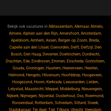
a
u
n
e
c
e
k
e
e
s
e
d
b
ky
dI
Bekijk ook vacatures in
Alblasserdam
,
Alkmaar
,
Almelo
,
o
n
Almere
,
Alphen aan den Rijn
,
Amersfoort
,
Amsterdam
,
Apeldoorn
,
Arnhem
,
Assen
,
Bergen op Zoom
,
Breda
,
o
Capelle aan den IJssel
,
Coevorden
,
Delft
,
Delfzijl
,
Den
k
Bosch
,
Den Haag
,
Deventer
,
Doetinchem
,
Dordrecht
,
Drachten
,
Ede
,
Eindhoven
,
Emmen
,
Enschede
,
Gorinchem
,
Gouda
,
Groningen
,
Haarlem
,
Heerenveen
,
Heerlen
,
Helmond
,
Hengelo
,
Hilversum
,
Hoofddorp
,
Hoogeveen
,
Hoogezand
,
Hoorn
,
Kerkrade
,
Leeuwarden
,
Leiden
,
Lelystad
,
Maastricht
,
Meppel
,
Middelburg
,
Nieuwegein
,
Nijkerk
,
Nijmegen
,
Nijverdal
,
Oosterhout
,
Oss
,
Roermond
,
Roosendaal
,
Rotterdam
,
Schiedam
,
Sittard
,
Sneek
,
Stadskanaal
,
Ter Apel
,
Tiel
,
Tilburg
,
Utrecht
,
Veendam
,