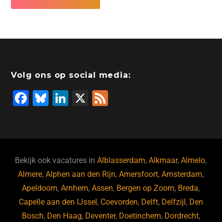
Volg ons op social media:
F
Bl
Li
X
F
a
u
n
e
c
e
k
e
e
s
e
d
b
ky
dI
Bekijk ook vacatures in
Alblasserdam
,
Alkmaar
,
Almelo
,
o
n
Almere
,
Alphen aan den Rijn
,
Amersfoort
,
Amsterdam
,
Apeldoorn
,
Arnhem
,
Assen
,
Bergen op Zoom
,
Breda
,
o
Capelle aan den IJssel
,
Coevorden
,
Delft
,
Delfzijl
,
Den
k
Bosch
,
Den Haag
,
Deventer
,
Doetinchem
,
Dordrecht
,