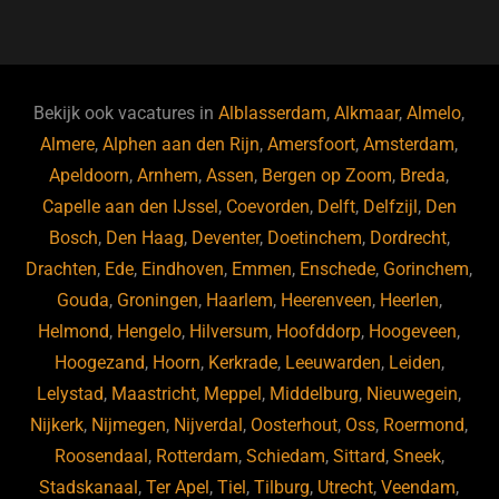
a
u
n
e
c
e
k
e
e
s
e
d
b
ky
dI
Bekijk ook vacatures in
Alblasserdam
,
Alkmaar
,
Almelo
,
o
n
Almere
,
Alphen aan den Rijn
,
Amersfoort
,
Amsterdam
,
Apeldoorn
,
Arnhem
,
Assen
,
Bergen op Zoom
,
Breda
,
o
Capelle aan den IJssel
,
Coevorden
,
Delft
,
Delfzijl
,
Den
k
Bosch
,
Den Haag
,
Deventer
,
Doetinchem
,
Dordrecht
,
Drachten
,
Ede
,
Eindhoven
,
Emmen
,
Enschede
,
Gorinchem
,
Gouda
,
Groningen
,
Haarlem
,
Heerenveen
,
Heerlen
,
Helmond
,
Hengelo
,
Hilversum
,
Hoofddorp
,
Hoogeveen
,
Hoogezand
,
Hoorn
,
Kerkrade
,
Leeuwarden
,
Leiden
,
Lelystad
,
Maastricht
,
Meppel
,
Middelburg
,
Nieuwegein
,
Nijkerk
,
Nijmegen
,
Nijverdal
,
Oosterhout
,
Oss
,
Roermond
,
Roosendaal
,
Rotterdam
,
Schiedam
,
Sittard
,
Sneek
,
Stadskanaal
,
Ter Apel
,
Tiel
,
Tilburg
,
Utrecht
,
Veendam
,