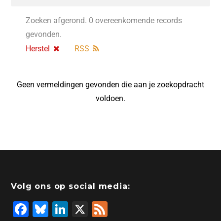
Zoeken afgerond. 0 overeenkomende records
gevonden.
Herstel
RSS
Geen vermeldingen gevonden die aan je zoekopdracht
voldoen.
Volg ons op social media:
F
Bl
Li
X
F