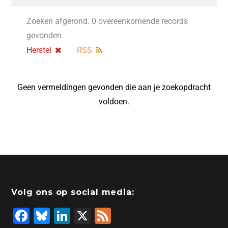
Zoeken afgerond. 0 overeenkomende records
gevonden.
Herstel
RSS
Geen vermeldingen gevonden die aan je zoekopdracht
voldoen.
Volg ons op social media:
F
Bl
Li
X
F