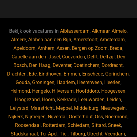
a
u
n
e
c
e
k
e
e
s
e
d
b
ky
dI
Bekijk ook vacatures in
Alblasserdam
,
Alkmaar
,
Almelo
,
o
n
Almere
,
Alphen aan den Rijn
,
Amersfoort
,
Amsterdam
,
Apeldoorn
,
Arnhem
,
Assen
,
Bergen op Zoom
,
Breda
,
o
Capelle aan den IJssel
,
Coevorden
,
Delft
,
Delfzijl
,
Den
k
Bosch
,
Den Haag
,
Deventer
,
Doetinchem
,
Dordrecht
,
Drachten
,
Ede
,
Eindhoven
,
Emmen
,
Enschede
,
Gorinchem
,
Gouda
,
Groningen
,
Haarlem
,
Heerenveen
,
Heerlen
,
Helmond
,
Hengelo
,
Hilversum
,
Hoofddorp
,
Hoogeveen
,
Hoogezand
,
Hoorn
,
Kerkrade
,
Leeuwarden
,
Leiden
,
Lelystad
,
Maastricht
,
Meppel
,
Middelburg
,
Nieuwegein
,
Nijkerk
,
Nijmegen
,
Nijverdal
,
Oosterhout
,
Oss
,
Roermond
,
Roosendaal
,
Rotterdam
,
Schiedam
,
Sittard
,
Sneek
,
Stadskanaal
,
Ter Apel
,
Tiel
,
Tilburg
,
Utrecht
,
Veendam
,