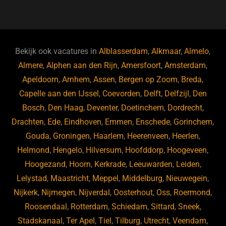
a
u
n
e
c
e
k
e
e
s
e
d
b
ky
dI
Bekijk ook vacatures in
Alblasserdam
,
Alkmaar
,
Almelo
,
o
n
Almere
,
Alphen aan den Rijn
,
Amersfoort
,
Amsterdam
,
Apeldoorn
,
Arnhem
,
Assen
,
Bergen op Zoom
,
Breda
,
o
Capelle aan den IJssel
,
Coevorden
,
Delft
,
Delfzijl
,
Den
k
Bosch
,
Den Haag
,
Deventer
,
Doetinchem
,
Dordrecht
,
Drachten
,
Ede
,
Eindhoven
,
Emmen
,
Enschede
,
Gorinchem
,
Gouda
,
Groningen
,
Haarlem
,
Heerenveen
,
Heerlen
,
Helmond
,
Hengelo
,
Hilversum
,
Hoofddorp
,
Hoogeveen
,
Hoogezand
,
Hoorn
,
Kerkrade
,
Leeuwarden
,
Leiden
,
Lelystad
,
Maastricht
,
Meppel
,
Middelburg
,
Nieuwegein
,
Nijkerk
,
Nijmegen
,
Nijverdal
,
Oosterhout
,
Oss
,
Roermond
,
Roosendaal
,
Rotterdam
,
Schiedam
,
Sittard
,
Sneek
,
Stadskanaal
,
Ter Apel
,
Tiel
,
Tilburg
,
Utrecht
,
Veendam
,