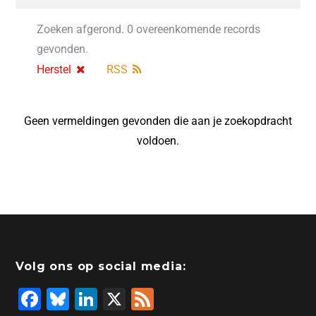
Zoeken afgerond. 0 overeenkomende records
gevonden.
Herstel
RSS
Geen vermeldingen gevonden die aan je zoekopdracht
voldoen.
Volg ons op social media:
F
Bl
Li
X
F