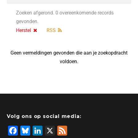
Zoeken afgerond. 0 overeenkomende records
gevonden.
Herstel
RSS
Geen vermeldingen gevonden die aan je zoekopdracht
voldoen.
Volg ons op social media:
F
Bl
Li
X
F