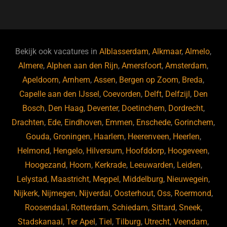
a
u
n
e
c
e
k
e
e
s
e
d
b
ky
dI
Bekijk ook vacatures in
Alblasserdam
,
Alkmaar
,
Almelo
,
o
n
Almere
,
Alphen aan den Rijn
,
Amersfoort
,
Amsterdam
,
Apeldoorn
,
Arnhem
,
Assen
,
Bergen op Zoom
,
Breda
,
o
Capelle aan den IJssel
,
Coevorden
,
Delft
,
Delfzijl
,
Den
k
Bosch
,
Den Haag
,
Deventer
,
Doetinchem
,
Dordrecht
,
Drachten
,
Ede
,
Eindhoven
,
Emmen
,
Enschede
,
Gorinchem
,
Gouda
,
Groningen
,
Haarlem
,
Heerenveen
,
Heerlen
,
Helmond
,
Hengelo
,
Hilversum
,
Hoofddorp
,
Hoogeveen
,
Hoogezand
,
Hoorn
,
Kerkrade
,
Leeuwarden
,
Leiden
,
Lelystad
,
Maastricht
,
Meppel
,
Middelburg
,
Nieuwegein
,
Nijkerk
,
Nijmegen
,
Nijverdal
,
Oosterhout
,
Oss
,
Roermond
,
Roosendaal
,
Rotterdam
,
Schiedam
,
Sittard
,
Sneek
,
Stadskanaal
,
Ter Apel
,
Tiel
,
Tilburg
,
Utrecht
,
Veendam
,