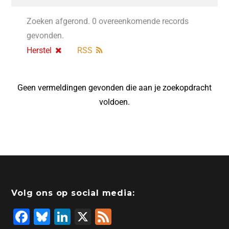
Zoeken afgerond. 0 overeenkomende records
gevonden.
Herstel
RSS
Geen vermeldingen gevonden die aan je zoekopdracht
voldoen.
Volg ons op social media:
F
Bl
Li
X
F