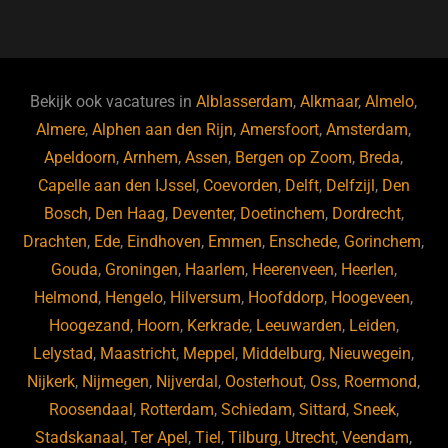
a
u
n
e
c
e
k
e
e
s
e
d
b
ky
dI
Bekijk ook vacatures in
Alblasserdam
,
Alkmaar
,
Almelo
,
o
n
Almere
,
Alphen aan den Rijn
,
Amersfoort
,
Amsterdam
,
Apeldoorn
,
Arnhem
,
Assen
,
Bergen op Zoom
,
Breda
,
o
Capelle aan den IJssel
,
Coevorden
,
Delft
,
Delfzijl
,
Den
k
Bosch
,
Den Haag
,
Deventer
,
Doetinchem
,
Dordrecht
,
Drachten
,
Ede
,
Eindhoven
,
Emmen
,
Enschede
,
Gorinchem
,
Gouda
,
Groningen
,
Haarlem
,
Heerenveen
,
Heerlen
,
Helmond
,
Hengelo
,
Hilversum
,
Hoofddorp
,
Hoogeveen
,
Hoogezand
,
Hoorn
,
Kerkrade
,
Leeuwarden
,
Leiden
,
Lelystad
,
Maastricht
,
Meppel
,
Middelburg
,
Nieuwegein
,
Nijkerk
,
Nijmegen
,
Nijverdal
,
Oosterhout
,
Oss
,
Roermond
,
Roosendaal
,
Rotterdam
,
Schiedam
,
Sittard
,
Sneek
,
Stadskanaal
,
Ter Apel
,
Tiel
,
Tilburg
,
Utrecht
,
Veendam
,