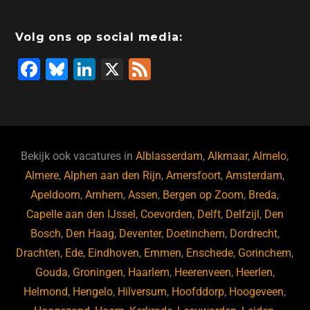
Volg ons op social media:
F
Bl
Li
X
F
a
u
n
e
c
e
k
e
e
s
e
d
b
ky
dI
Bekijk ook vacatures in
Alblasserdam
,
Alkmaar
,
Almelo
,
o
n
Almere
,
Alphen aan den Rijn
,
Amersfoort
,
Amsterdam
,
Apeldoorn
,
Arnhem
,
Assen
,
Bergen op Zoom
,
Breda
,
o
Capelle aan den IJssel
,
Coevorden
,
Delft
,
Delfzijl
,
Den
k
Bosch
,
Den Haag
,
Deventer
,
Doetinchem
,
Dordrecht
,
Drachten
,
Ede
,
Eindhoven
,
Emmen
,
Enschede
,
Gorinchem
,
Gouda
,
Groningen
,
Haarlem
,
Heerenveen
,
Heerlen
,
Helmond
,
Hengelo
,
Hilversum
,
Hoofddorp
,
Hoogeveen
,