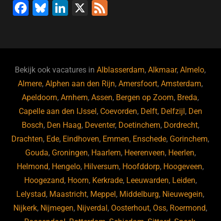
F
Bl
Li
X
F
a
u
n
e
c
e
k
e
e
s
e
d
b
ky
dI
Bekijk ook vacatures in
Alblasserdam
,
Alkmaar
,
Almelo
,
o
n
Almere
,
Alphen aan den Rijn
,
Amersfoort
,
Amsterdam
,
Apeldoorn
,
Arnhem
,
Assen
,
Bergen op Zoom
,
Breda
,
o
Capelle aan den IJssel
,
Coevorden
,
Delft
,
Delfzijl
,
Den
k
Bosch
,
Den Haag
,
Deventer
,
Doetinchem
,
Dordrecht
,
Drachten
,
Ede
,
Eindhoven
,
Emmen
,
Enschede
,
Gorinchem
,
Gouda
,
Groningen
,
Haarlem
,
Heerenveen
,
Heerlen
,
Helmond
,
Hengelo
,
Hilversum
,
Hoofddorp
,
Hoogeveen
,
Hoogezand
,
Hoorn
,
Kerkrade
,
Leeuwarden
,
Leiden
,
Lelystad
,
Maastricht
,
Meppel
,
Middelburg
,
Nieuwegein
,
Nijkerk
,
Nijmegen
,
Nijverdal
,
Oosterhout
,
Oss
,
Roermond
,