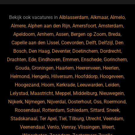
e
s
e
d
b
ky
dI
Bekijk ook vacatures in
Alblasserdam
,
Alkmaar
,
Almelo
,
o
n
Almere
,
Alphen aan den Rijn
,
Amersfoort
,
Amsterdam
,
Apeldoorn
,
Arnhem
,
Assen
,
Bergen op Zoom
,
Breda
,
o
Capelle aan den IJssel
,
Coevorden
,
Delft
,
Delfzijl
,
Den
k
Bosch
,
Den Haag
,
Deventer
,
Doetinchem
,
Dordrecht
,
Drachten
,
Ede
,
Eindhoven
,
Emmen
,
Enschede
,
Gorinchem
,
Gouda
,
Groningen
,
Haarlem
,
Heerenveen
,
Heerlen
,
Helmond
,
Hengelo
,
Hilversum
,
Hoofddorp
,
Hoogeveen
,
Hoogezand
,
Hoorn
,
Kerkrade
,
Leeuwarden
,
Leiden
,
Lelystad
,
Maastricht
,
Meppel
,
Middelburg
,
Nieuwegein
,
Nijkerk
,
Nijmegen
,
Nijverdal
,
Oosterhout
,
Oss
,
Roermond
,
Roosendaal
,
Rotterdam
,
Schiedam
,
Sittard
,
Sneek
,
Stadskanaal
,
Ter Apel
,
Tiel
,
Tilburg
,
Utrecht
,
Veendam
,
Veenendaal
,
Venlo
,
Venray
,
Vlissingen
,
Weert
,