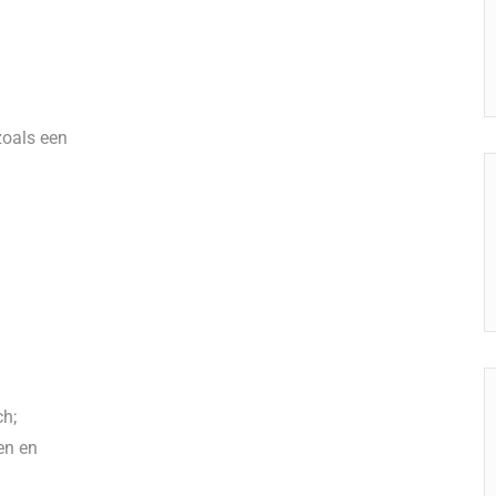
zoals een
ch;
en en