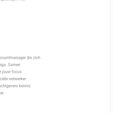
countmanager die zich
llega. Samen
ar jouw focus
ciële netwerker
achtgevers kennis
er.