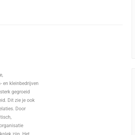
e,
 en kleinbedrijven
 sterk gegroeid
. Dit zie je ook
laties. Door
tisch,
organisatie
kplek zijn. Het