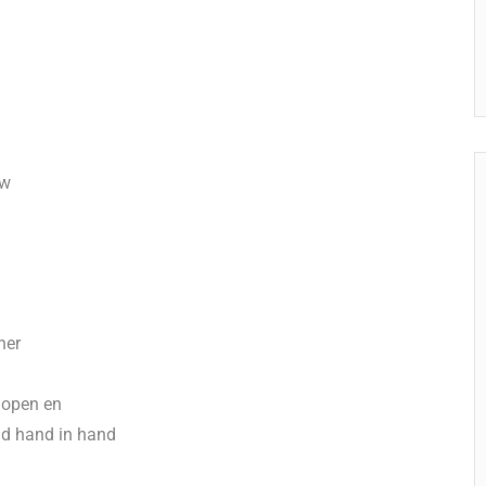
uw
ner
, open en
id hand in hand