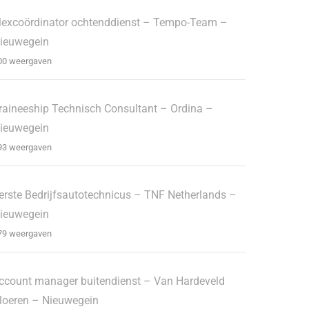
lexcoördinator ochtenddienst – Tempo-Team –
ieuwegein
00 weergaven
raineeship Technisch Consultant – Ordina –
ieuwegein
93 weergaven
erste Bedrijfsautotechnicus – TNF Netherlands –
ieuwegein
79 weergaven
ccount manager buitendienst – Van Hardeveld
loeren – Nieuwegein