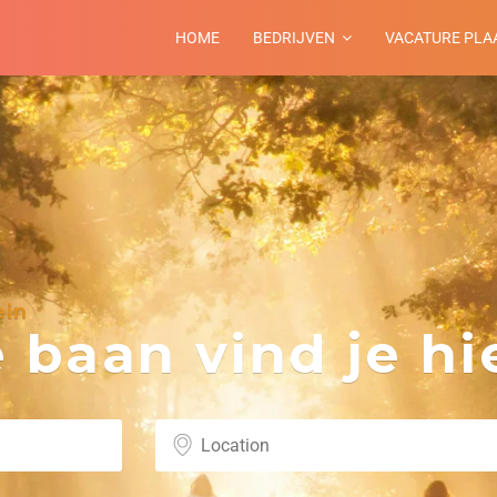
HOME
BEDRIJVEN
VACATURE PLA
ein
baan vind je hie