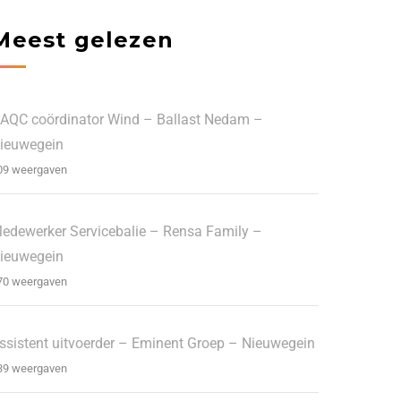
Meest gelezen
AQC coördinator Wind – Ballast Nedam –
ieuwegein
09 weergaven
edewerker Servicebalie – Rensa Family –
ieuwegein
70 weergaven
ssistent uitvoerder – Eminent Groep – Nieuwegein
39 weergaven