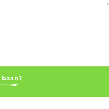
1
 baan?
fecte baan!