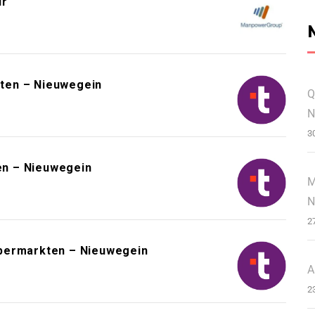
ur
ten – Nieuwegein
Q
N
3
n – Nieuwegein
M
N
2
upermarkten – Nieuwegein
A
2