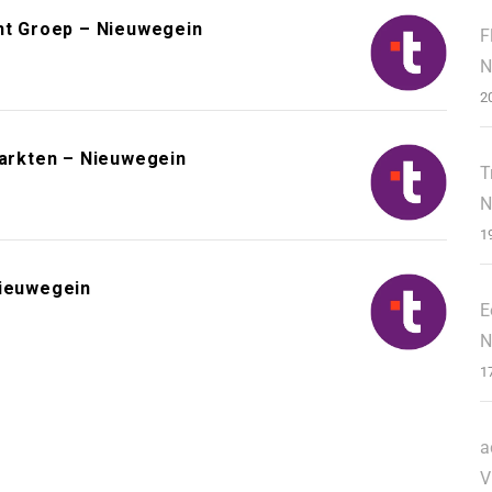
ent Groep – Nieuwegein
F
N
2
arkten – Nieuwegein
T
N
1
Nieuwegein
E
N
1
a
V