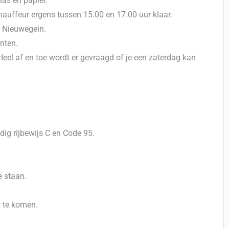
las en papier.
hauffeur ergens tussen 15.00 en 17.00 uur klaar.
n Nieuwegein.
anten.
eel af en toe wordt er gevraagd of je een zaterdag kan
dig rijbewijs C en Code 95.
e staan.
k te komen.