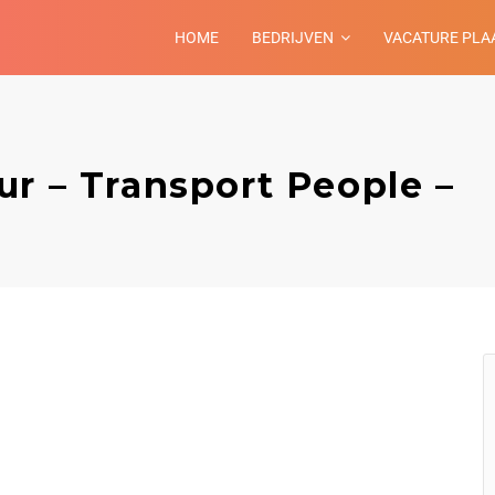
HOME
BEDRIJVEN
VACATURE PLA
r – Transport People –
e