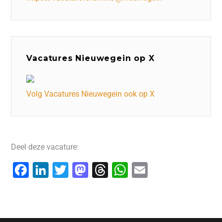
Vacatures Nieuwegein op X
Volg Vacatures Nieuwegein ook op X
Deel deze vacature:
F
Li
T
M
T
W
E
a
n
wi
a
hr
h
m
c
k
tt
st
e
at
ai
e
e
er
o
a
s
l