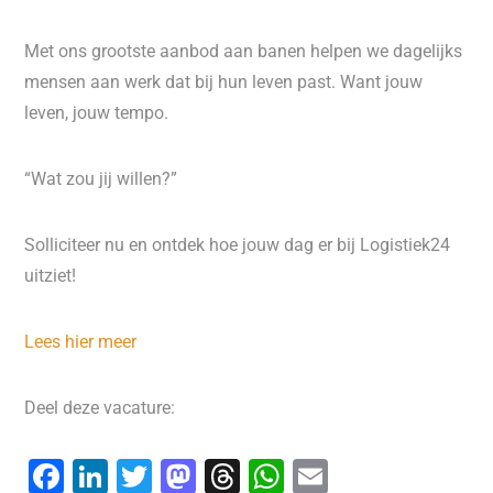
Met ons grootste aanbod aan banen helpen we dagelijks
mensen aan werk dat bij hun leven past. Want jouw
leven, jouw tempo.
“Wat zou jij willen?”
Solliciteer nu en ontdek hoe jouw dag er bij Logistiek24
uitziet!
Lees hier meer
Deel deze vacature:
F
Li
T
M
T
W
E