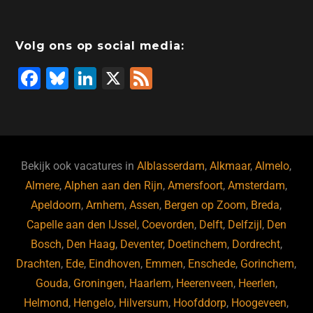
b
dI
d
d
A
o
n
o
s
p
Volg ons op social media:
o
n
p
F
Bl
Li
X
F
k
a
u
n
e
c
e
k
e
e
s
e
d
b
ky
dI
Bekijk ook vacatures in
Alblasserdam
,
Alkmaar
,
Almelo
,
o
n
Almere
,
Alphen aan den Rijn
,
Amersfoort
,
Amsterdam
,
Apeldoorn
,
Arnhem
,
Assen
,
Bergen op Zoom
,
Breda
,
o
Capelle aan den IJssel
,
Coevorden
,
Delft
,
Delfzijl
,
Den
k
Bosch
,
Den Haag
,
Deventer
,
Doetinchem
,
Dordrecht
,
Drachten
,
Ede
,
Eindhoven
,
Emmen
,
Enschede
,
Gorinchem
,
Gouda
,
Groningen
,
Haarlem
,
Heerenveen
,
Heerlen
,
Helmond
,
Hengelo
,
Hilversum
,
Hoofddorp
,
Hoogeveen
,