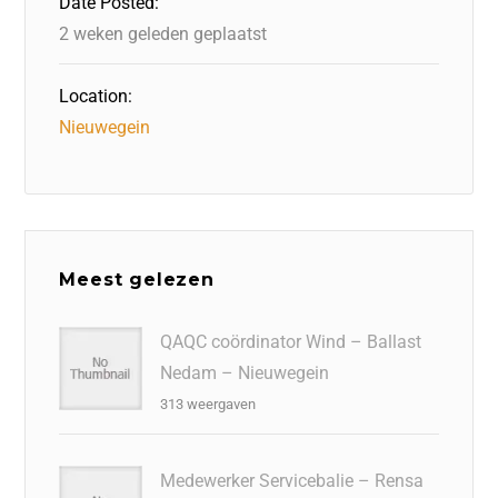
Date Posted:
k
2 weken geleden geplaatst
Location:
Nieuwegein
Meest gelezen
QAQC coördinator Wind – Ballast
Nedam – Nieuwegein
313 weergaven
Medewerker Servicebalie – Rensa