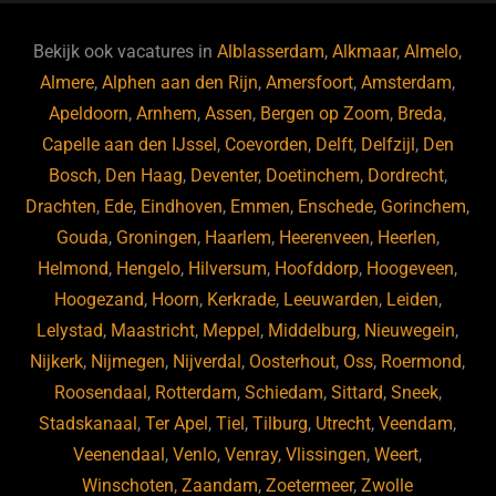
e
s
e
d
b
ky
dI
Bekijk ook vacatures in
Alblasserdam
,
Alkmaar
,
Almelo
,
o
n
Almere
,
Alphen aan den Rijn
,
Amersfoort
,
Amsterdam
,
Apeldoorn
,
Arnhem
,
Assen
,
Bergen op Zoom
,
Breda
,
o
Capelle aan den IJssel
,
Coevorden
,
Delft
,
Delfzijl
,
Den
k
Bosch
,
Den Haag
,
Deventer
,
Doetinchem
,
Dordrecht
,
Drachten
,
Ede
,
Eindhoven
,
Emmen
,
Enschede
,
Gorinchem
,
Gouda
,
Groningen
,
Haarlem
,
Heerenveen
,
Heerlen
,
Helmond
,
Hengelo
,
Hilversum
,
Hoofddorp
,
Hoogeveen
,
Hoogezand
,
Hoorn
,
Kerkrade
,
Leeuwarden
,
Leiden
,
Lelystad
,
Maastricht
,
Meppel
,
Middelburg
,
Nieuwegein
,
Nijkerk
,
Nijmegen
,
Nijverdal
,
Oosterhout
,
Oss
,
Roermond
,
Roosendaal
,
Rotterdam
,
Schiedam
,
Sittard
,
Sneek
,
Stadskanaal
,
Ter Apel
,
Tiel
,
Tilburg
,
Utrecht
,
Veendam
,
Veenendaal
,
Venlo
,
Venray
,
Vlissingen
,
Weert
,
Winschoten
,
Zaandam
,
Zoetermeer
,
Zwolle