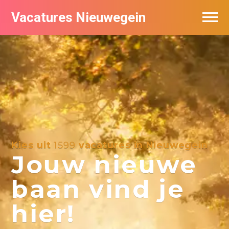
Vacatures Nieuwegein
Vacatures per bedrijf in Nieuwegein
Kies uit
1599
vacatures in Nieuwegein
Jouw nieuwe
baan vind je
hier!