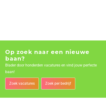
Op zoek naar een nieuwe
baan?
Blader door honderden vacatures en vind jouw perfecte
baan!
Zoek vacatures
Zoek per bedrijf