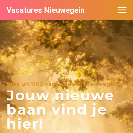
Vacatures Nieuwegein
Vacatures per bedrijf in Nieuwegein
Kies uit
1166
vacatures in Nieuwegein
Jouw nieuwe
baan vind je
hier!