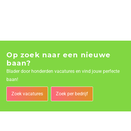
Op zoek naar een nieuwe
baan?
Blader door honderden vacatures en vind jouw perfecte
baan!
Zoek vacatures
Zoek per bedrijf