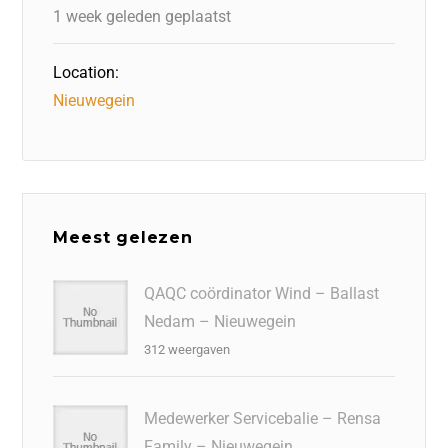
k
1 week geleden geplaatst
Location:
Nieuwegein
Meest gelezen
QAQC coördinator Wind – Ballast
Nedam – Nieuwegein
312 weergaven
Medewerker Servicebalie – Rensa
Family – Nieuwegein