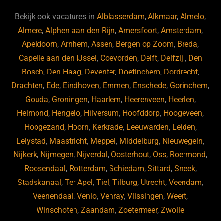
e
s
e
d
b
ky
dI
Bekijk ook vacatures in
Alblasserdam
,
Alkmaar
,
Almelo
,
o
n
Almere
,
Alphen aan den Rijn
,
Amersfoort
,
Amsterdam
,
Apeldoorn
,
Arnhem
,
Assen
,
Bergen op Zoom
,
Breda
,
o
Capelle aan den IJssel
,
Coevorden
,
Delft
,
Delfzijl
,
Den
k
Bosch
,
Den Haag
,
Deventer
,
Doetinchem
,
Dordrecht
,
Drachten
,
Ede
,
Eindhoven
,
Emmen
,
Enschede
,
Gorinchem
,
Gouda
,
Groningen
,
Haarlem
,
Heerenveen
,
Heerlen
,
Helmond
,
Hengelo
,
Hilversum
,
Hoofddorp
,
Hoogeveen
,
Hoogezand
,
Hoorn
,
Kerkrade
,
Leeuwarden
,
Leiden
,
Lelystad
,
Maastricht
,
Meppel
,
Middelburg
,
Nieuwegein
,
Nijkerk
,
Nijmegen
,
Nijverdal
,
Oosterhout
,
Oss
,
Roermond
,
Roosendaal
,
Rotterdam
,
Schiedam
,
Sittard
,
Sneek
,
Stadskanaal
,
Ter Apel
,
Tiel
,
Tilburg
,
Utrecht
,
Veendam
,
Veenendaal
,
Venlo
,
Venray
,
Vlissingen
,
Weert
,
Winschoten
,
Zaandam
,
Zoetermeer
,
Zwolle