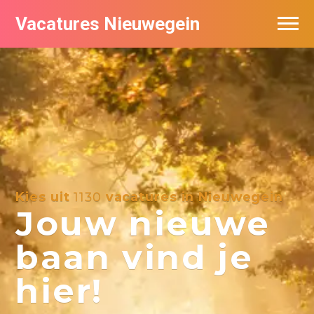
Vacatures Nieuwegein
Vacatures per bedrijf in Nieuwegein
Kies uit
1130
vacatures in Nieuwegein
Jouw nieuwe
baan vind je
hier!