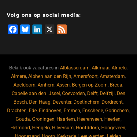
b
dI
d
d
A
o
n
o
s
p
Volg ons op social media:
o
n
p
F
Bl
Li
X
F
k
a
u
n
e
c
e
k
e
e
s
e
d
b
ky
dI
Bekijk ook vacatures in
Alblasserdam
,
Alkmaar
,
Almelo
,
o
n
Almere
,
Alphen aan den Rijn
,
Amersfoort
,
Amsterdam
,
Apeldoorn
,
Arnhem
,
Assen
,
Bergen op Zoom
,
Breda
,
o
Capelle aan den IJssel
,
Coevorden
,
Delft
,
Delfzijl
,
Den
k
Bosch
,
Den Haag
,
Deventer
,
Doetinchem
,
Dordrecht
,
Drachten
,
Ede
,
Eindhoven
,
Emmen
,
Enschede
,
Gorinchem
,
Gouda
,
Groningen
,
Haarlem
,
Heerenveen
,
Heerlen
,
Helmond
,
Hengelo
,
Hilversum
,
Hoofddorp
,
Hoogeveen
,
Hoogezand
,
Hoorn
,
Kerkrade
,
Leeuwarden
,
Leiden
,