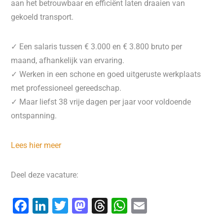
aan het betrouwbaar en efficiënt laten draaien van
gekoeld transport.
✓ Een salaris tussen € 3.000 en € 3.800 bruto per
maand, afhankelijk van ervaring.
✓ Werken in een schone en goed uitgeruste werkplaats
met professioneel gereedschap.
✓ Maar liefst 38 vrije dagen per jaar voor voldoende
ontspanning.
Lees hier meer
Deel deze vacature:
F
Li
T
M
T
W
E