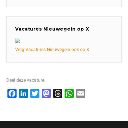
Vacatures Nieuwegein op X
Volg Vacatures Nieuwegein ook op X
Deel deze vacature:
F
Li
T
M
T
W
E
a
n
wi
a
hr
h
m
c
k
tt
st
e
at
ai
e
e
er
o
a
s
l