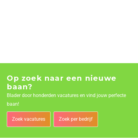
Op zoek naar een nieuwe
baan?
Blader door honderden vacatures en vind jouw perfecte
baan!
Zoek vacatures
Zoek per bedrijf