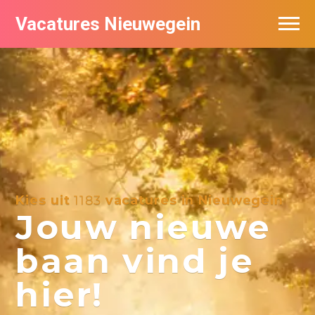
Vacatures Nieuwegein
Vacatures per bedrijf in Nieuwegein
Kies uit
1183
vacatures in Nieuwegein
Jouw nieuwe
baan vind je
hier!