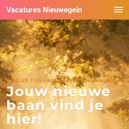
Vacatures Nieuwegein
Vacatures per bedrijf in Nieuwegein
Kies uit
1165
vacatures in Nieuwegein
Jouw nieuwe
baan vind je
hier!