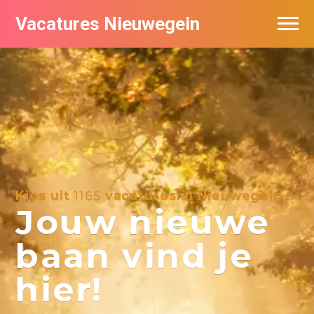
Vacatures Nieuwegein
Vacatures per bedrijf in Nieuwegein
Kies uit
1165
vacatures in Nieuwegein
Jouw nieuwe
baan vind je
hier!