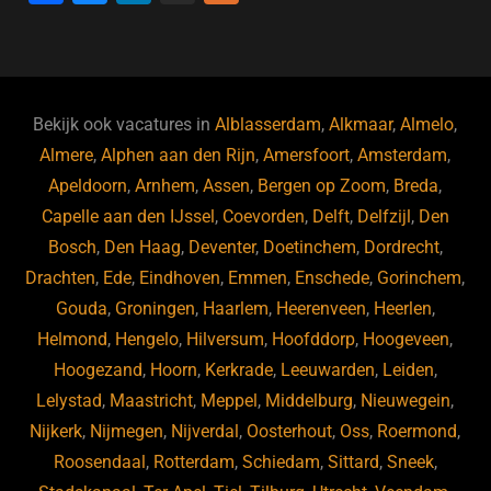
a
u
n
e
c
e
k
e
e
s
e
d
b
ky
dI
Bekijk ook vacatures in
Alblasserdam
,
Alkmaar
,
Almelo
,
o
n
Almere
,
Alphen aan den Rijn
,
Amersfoort
,
Amsterdam
,
Apeldoorn
,
Arnhem
,
Assen
,
Bergen op Zoom
,
Breda
,
o
Capelle aan den IJssel
,
Coevorden
,
Delft
,
Delfzijl
,
Den
k
Bosch
,
Den Haag
,
Deventer
,
Doetinchem
,
Dordrecht
,
Drachten
,
Ede
,
Eindhoven
,
Emmen
,
Enschede
,
Gorinchem
,
Gouda
,
Groningen
,
Haarlem
,
Heerenveen
,
Heerlen
,
Helmond
,
Hengelo
,
Hilversum
,
Hoofddorp
,
Hoogeveen
,
Hoogezand
,
Hoorn
,
Kerkrade
,
Leeuwarden
,
Leiden
,
Lelystad
,
Maastricht
,
Meppel
,
Middelburg
,
Nieuwegein
,
Nijkerk
,
Nijmegen
,
Nijverdal
,
Oosterhout
,
Oss
,
Roermond
,
Roosendaal
,
Rotterdam
,
Schiedam
,
Sittard
,
Sneek
,