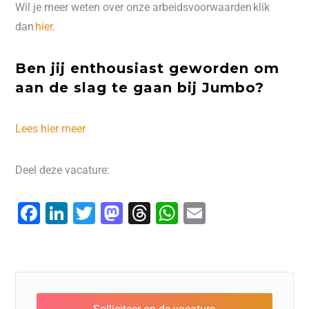
Wil je meer weten over onze arbeidsvoorwaarden klik
dan
hier
.
Ben jij enthousiast geworden om
aan de slag te gaan bij Jumbo?
Lees hier meer
Deel deze vacature:
F
Li
T
M
T
W
E
a
n
wi
a
hr
h
m
c
k
tt
st
e
at
ai
e
e
er
o
a
s
l
b
dI
d
d
A