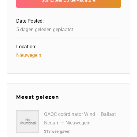
o
n
o
s
p
o
n
p
Date Posted:
k
5 dagen geleden geplaatst
Location:
Nieuwegein
Meest gelezen
QAQC coördinator Wind – Ballast
Nedam – Nieuwegein
313 weergaven