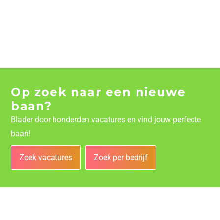
Op zoek naar een nieuwe
baan?
Blader door honderden vacatures en vind jouw perfecte
baan!
Zoek vacatures
Zoek per bedrijf