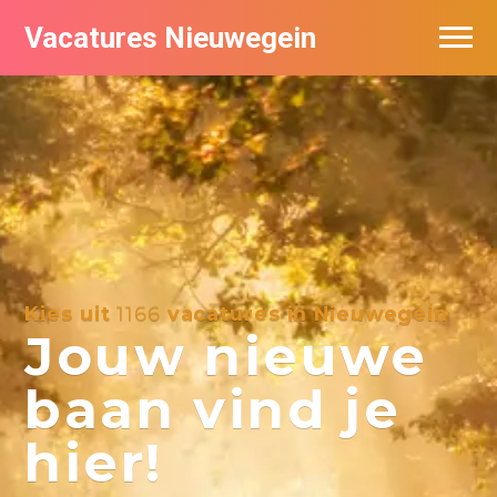
Vacatures Nieuwegein
Vacatures per bedrijf in Nieuwegein
Kies uit
1166
vacatures in Nieuwegein
Jouw nieuwe
baan vind je
hier!