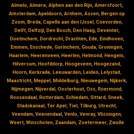
o
y
n
Almelo
,
Almere
,
Alphen aan den Rijn
,
Amersfoort
,
Amsterdam
,
Apeldoorn
,
Arnhem
,
Assen
,
Bergen op
o
Zoom
,
Breda
,
Capelle aan den IJssel
,
Coevorden
,
k
Delft
,
Delfzijl
,
Den Bosch
,
Den Haag
,
Deventer
,
Doetinchem
,
Dordrecht
,
Drachten
,
Ede
,
Eindhoven
,
Emmen
,
Enschede
,
Gorinchem
,
Gouda
,
Groningen
,
Haarlem
,
Heerenveen
,
Heerlen
,
Helmond
,
Hengelo
,
Hilversum
,
Hoofddorp
,
Hoogeveen
,
Hoogezand
,
Hoorn
,
Kerkrade
,
Leeuwarden
,
Leiden
,
Lelystad
,
Maastricht
,
Meppel
,
Middelburg
,
Nieuwegein
,
Nijkerk
,
Nijmegen
,
Nijverdal
,
Oosterhout
,
Oss
,
Roermond
,
Roosendaal
,
Rotterdam
,
Schiedam
,
Sittard
,
Sneek
,
Stadskanaal
,
Ter Apel
,
Tiel
,
Tilburg
,
Utrecht
,
Veendam
,
Veenendaal
,
Venlo
,
Venray
,
Vlissingen
,
Weert
,
Winschoten
,
Zaandam
,
Zoetermeer
,
Zwolle