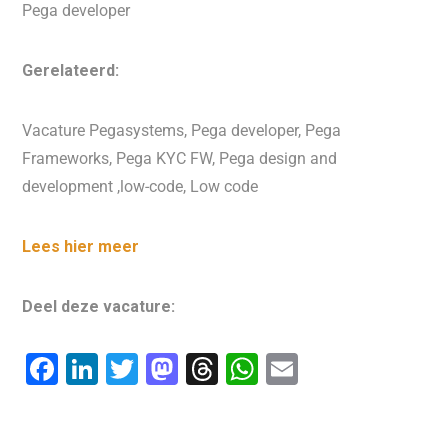
Pega developer
Gerelateerd:
Vacature Pegasystems, Pega developer, Pega
Frameworks, Pega KYC FW, Pega design and
development ,low-code, Low code
Lees hier meer
Deel deze vacature:
F
Li
T
M
T
W
E
a
n
wi
a
hr
h
m
c
k
tt
st
e
at
ai