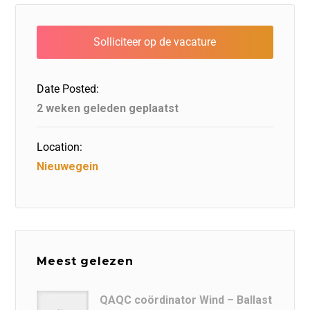
e
e
er
o
a
s
l
b
dI
d
d
A
o
n
o
s
p
o
n
p
Date Posted:
k
2 weken geleden geplaatst
Location:
Nieuwegein
Meest gelezen
QAQC coördinator Wind – Ballast