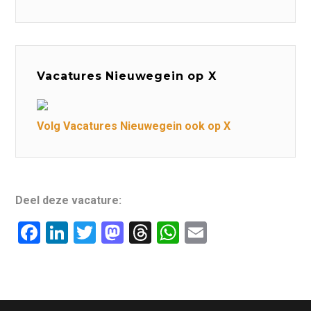
Vacatures Nieuwegein op X
Volg Vacatures Nieuwegein ook op X
Deel deze vacature:
F
Li
T
M
T
W
E
a
n
wi
a
hr
h
m
c
k
tt
st
e
at
ai
e
e
er
o
a
s
l