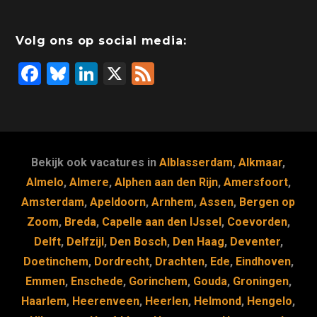
b
dI
d
d
A
o
n
o
s
p
Volg ons op social media:
o
n
p
F
Bl
Li
X
F
k
a
u
n
e
c
e
k
e
e
s
e
d
b
k
dI
Bekijk ook vacatures in
Alblasserdam
,
Alkmaar
,
o
y
n
Almelo
,
Almere
,
Alphen aan den Rijn
,
Amersfoort
,
Amsterdam
,
Apeldoorn
,
Arnhem
,
Assen
,
Bergen op
o
Zoom
,
Breda
,
Capelle aan den IJssel
,
Coevorden
,
k
Delft
,
Delfzijl
,
Den Bosch
,
Den Haag
,
Deventer
,
Doetinchem
,
Dordrecht
,
Drachten
,
Ede
,
Eindhoven
,
Emmen
,
Enschede
,
Gorinchem
,
Gouda
,
Groningen
,
Haarlem
,
Heerenveen
,
Heerlen
,
Helmond
,
Hengelo
,