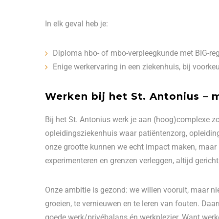
In elk geval heb je:
Diploma hbo- of mbo-verpleegkunde met BIG-regi
Enige werkervaring in een ziekenhuis, bij voorkeu
Werken bij het St. Antonius –
Bij het St. Antonius werk je aan (hoog)complexe zor
opleidingsziekenhuis waar patiëntenzorg, opleiding
onze grootte kunnen we echt impact maken, maar bl
experimenteren en grenzen verleggen, altijd gericht
Onze ambitie is gezond: we willen vooruit, maar niet
groeien, te vernieuwen en te leren van fouten. Da
goede werk/privébalans én werkplezier. Want werk