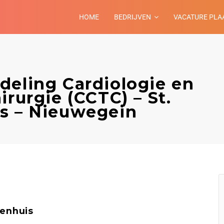
HOME
BEDRIJVEN
VACATURE PLA
deling Cardiologie en
irurgie (CCTC) – St.
s – Nieuwegein
kenhuis