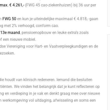
 max. € 4.261,-
(FWG 45 cao-ziekenhuizen) bij 36 uur per
in
FWG 50
en kun je uiteindelijke maximaal € 4.818,- gaan
nog met 2% verhoogd, conform cao.
n
13e maand
, pensioenopbouw en leuke extra’s zoals
of een nieuwe mobiel.
ndse Vereniging voor Hart- en Vaatverpleegkundigen en de
bezoeken.
ie houdt van klinisch redeneren. Iemand die besluiten
iënten. We vinden het belangrijk dat je kunt reflecteren op
ling en verdieping in je vak en denkt graag mee over nieuwe
en werkomgeving vol uitdaging, afwisseling en soms een