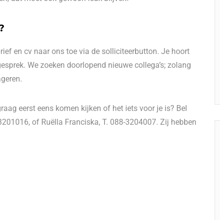
?
rief en cv
naar ons toe via de solliciteerbutton. Je hoort
iegesprek. We zoeken doorlopend nieuwe collega’s; zolang
ageren.
raag eerst eens komen kijken of het iets voor je is? Bel
3201016, of Ruëlla Franciska, T. 088-3204007. Zij hebben