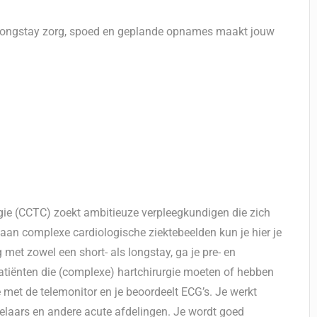
n longstay zorg, spoed en geplande opnames maakt jouw
rgie (CCTC) zoekt ambitieuze verpleegkundigen die zich
t aan complexe cardiologische ziektebeelden kun je hier je
 met zowel een short- als longstay, ga je pre- en
atiënten die (complexe) hartchirurgie moeten of hebben
met de telemonitor en je beoordeelt ECG’s. Je werkt
elaars en andere acute afdelingen. Je wordt goed