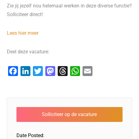
Zie jij jezelf nou helemaal werken in deze diverse functie?
Solliciteer direct!
Lees hier meer
Deel deze vacature:
F
Li
T
M
T
W
E
a
n
wi
a
hr
h
m
c
k
tt
st
e
at
ai
e
e
er
o
a
s
l
b
dI
d
d
A
o
n
o
s
p
o
n
p
Date Posted: