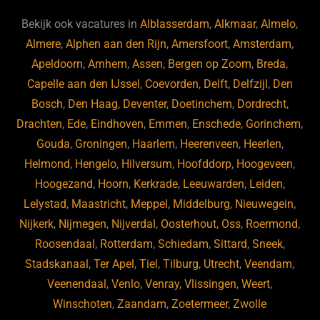
e
s
e
d
b
ky
dI
Bekijk ook vacatures in
Alblasserdam
,
Alkmaar
,
Almelo
,
o
n
Almere
,
Alphen aan den Rijn
,
Amersfoort
,
Amsterdam
,
Apeldoorn
,
Arnhem
,
Assen
,
Bergen op Zoom
,
Breda
,
o
Capelle aan den IJssel
,
Coevorden
,
Delft
,
Delfzijl
,
Den
k
Bosch
,
Den Haag
,
Deventer
,
Doetinchem
,
Dordrecht
,
Drachten
,
Ede
,
Eindhoven
,
Emmen
,
Enschede
,
Gorinchem
,
Gouda
,
Groningen
,
Haarlem
,
Heerenveen
,
Heerlen
,
Helmond
,
Hengelo
,
Hilversum
,
Hoofddorp
,
Hoogeveen
,
Hoogezand
,
Hoorn
,
Kerkrade
,
Leeuwarden
,
Leiden
,
Lelystad
,
Maastricht
,
Meppel
,
Middelburg
,
Nieuwegein
,
Nijkerk
,
Nijmegen
,
Nijverdal
,
Oosterhout
,
Oss
,
Roermond
,
Roosendaal
,
Rotterdam
,
Schiedam
,
Sittard
,
Sneek
,
Stadskanaal
,
Ter Apel
,
Tiel
,
Tilburg
,
Utrecht
,
Veendam
,
Veenendaal
,
Venlo
,
Venray
,
Vlissingen
,
Weert
,
Winschoten
,
Zaandam
,
Zoetermeer
,
Zwolle